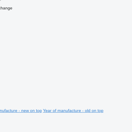
change
nufacture - new on top
Year of manufacture - old on top