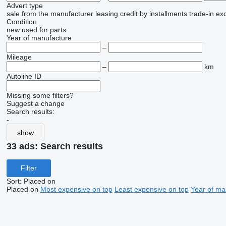
Advert type
sale
from the manufacturer
leasing
credit
by installments
trade-in
ex
Condition
new
used
for parts
Year of manufacture
–
Mileage
–
km
Autoline ID
Missing some filters?
Suggest a change
Search results:
-
show
33 ads:
Search results
Filter
Sort
:
Placed on
Placed on
Most expensive on top
Least expensive on top
Year of ma